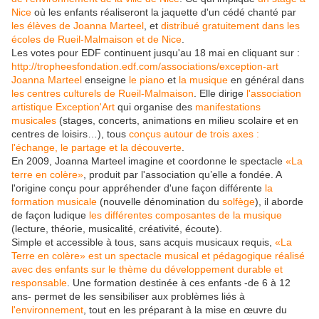
Nice
où les enfants réaliseront la jaquette d'un cédé chanté par
les élèves de Joanna Marteel
, et
distribué gratuitement dans les
écoles de Rueil-Malmaison et de Nice
.
Les votes pour EDF continuent jusqu'au 18 mai en cliquant sur :
http://tropheesfondation.edf.com/associations/exception-art
Joanna Marteel
enseigne
le piano
et
la musique
en général dans
les centres culturels de Rueil-Malmaison
. Elle dirige
l'association
artistique Exception'Art
qui organise des
manifestations
musicales
(stages, concerts, animations en milieu scolaire et en
centres de loisirs…), tous
conçus autour de trois axes :
l'échange, le partage et la découverte
.
En 2009, Joanna Marteel imagine et coordonne le spectacle
«La
terre en colère»
, produit par l'association qu’elle a fondée. A
l'origine conçu pour appréhender d'une façon différente
la
formation musicale
(nouvelle dénomination du
solfège
), il aborde
de façon ludique
les différentes composantes de la musique
(lecture, théorie, musicalité, créativité, écoute).
Simple et accessible à tous, sans acquis musicaux requis,
«La
Terre en colère» est un spectacle musical et pédagogique réalisé
avec des enfants sur le thème du développement durable et
responsable
. Une formation destinée à ces enfants -de 6 à 12
ans- permet de les sensibiliser aux problèmes liés à
l'environnement
, tout en les préparant à la mise en œuvre du