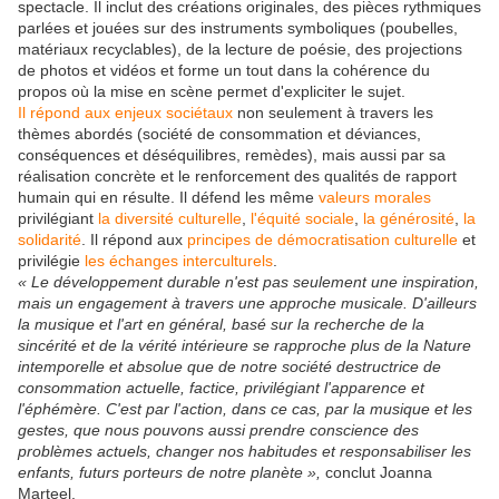
spectacle. Il inclut des créations originales, des pièces rythmiques
parlées et jouées sur des instruments symboliques (poubelles,
matériaux recyclables), de la lecture de poésie, des projections
de photos et vidéos et forme un tout dans la cohérence du
propos où la mise en scène permet d'expliciter le sujet.
Il répond aux enjeux sociétaux
non seulement à travers les
thèmes abordés (société de consommation et déviances,
conséquences et déséquilibres, remèdes), mais aussi par sa
réalisation concrète et le renforcement des qualités de rapport
humain qui en résulte. Il défend les même
valeurs morales
privilégiant
la diversité culturelle
,
l'équité sociale
,
la générosité
,
la
solidarité
. Il répond aux
principes de démocratisation culturelle
et
privilégie
les échanges interculturels
.
« Le développement durable n'est pas seulement une inspiration,
mais un engagement à travers une approche musicale. D'ailleurs
la musique et l'art en général, basé sur la recherche de la
sincérité et de la vérité intérieure se rapproche plus de la Nature
intemporelle et absolue que de notre société destructrice de
consommation actuelle, factice, privilégiant l'apparence et
l'éphémère. C'est par l'action, dans ce cas, par la musique et les
gestes, que nous pouvons aussi prendre conscience des
problèmes actuels, changer nos habitudes et responsabiliser les
enfants, futurs porteurs de notre planète »,
conclut Joanna
Marteel.