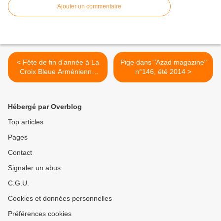
Ajouter un commentaire
< Fête de fin d’année à La
Pige dans "Azad magazine"
Croix Bleue Arménienne
n°146, été 2014 >
d’Issy-les-Moulineaux
Hébergé par Overblog
Top articles
Pages
Contact
Signaler un abus
C.G.U.
Cookies et données personnelles
Préférences cookies