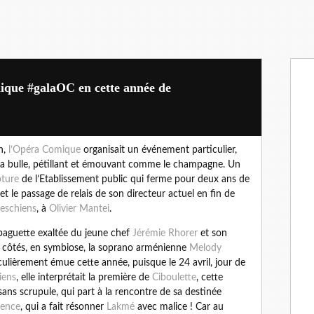
mique #galaOC en cette année de
n,
l’Opéra Comique
organisait un événement particulier,
a bulle, pétillant et émouvant comme le champagne. Un
ôture
de l’Etablissement public qui ferme pour deux ans de
et le passage de relais de son directeur actuel en fin de
eschiens
, à
Olivier Mantei
.
baguette exaltée du jeune chef
Jérémie Rhorer
et son
 côtés, en symbiose, la soprano arménienne
Melody
culièrement émue cette année, puisque le 24 avril, jour de
iens
, elle interprétait la première de
Ciboulette
, cette
sans scrupule, qui part à la rencontre de sa destinée
pence
, qui a fait résonner
Lakmé
avec malice ! Car au