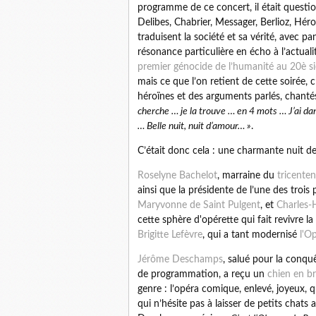
programme de ce concert, il était question 
Delibes, Chabrier, Messager, Berlioz, Héro
traduisent la société et sa vérité, avec p
résonance particulière en écho à l’actuali
premier génocide de l’humanité au 20è si
mais ce que l’on retient de cette soirée, c
héroïnes et des arguments parlés, chant
cherche … je la trouve … en 4 mots … J’ai dan
… Belle nuit, nuit d’amour… »
.
C’était donc cela : une charmante nuit de
Roselyne Bachelot
, marraine du
tricenten
ainsi que la présidente de l’une des trois
Maryvonne de Saint Pulgent
, et
Charles-H
cette sphère d'opérette qui fait revivre
Brigitte Lefèvre
, qui a tant modernisé
l'O
Jérôme Deschamps
, salué pour la conqu
de programmation, a reçu un
chien en b
genre : l’opéra comique, enlevé, joyeux, q
qui n’hésite pas à laisser de petits chat