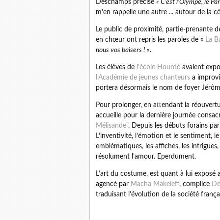
Deschamps précise
« C’est l’Olympe, le Pa
m'en rappelle une autre ... autour de la 
Le public de proximité, partie-prenante de
en chœur ont repris les paroles de «
La B
nous vos baisers ! »
.
Les élèves de
l’école Hourdé
avaient expos
l’Académie de jeunes chanteurs
a improvi
portera désormais le nom de foyer Jér
Pour prolonger, en attendant la réouvert
accueille pour la dernière journée consa
Mélisande"
. Depuis les débuts forains pari
L’inventivité, l’émotion et le sentiment, l
emblématiques, les affiches, les intrigues,
résolument l’amour. Eperdument.
L’art du costume, est quant à lui exposé
agencé par
Macha Makeieff
, complice
De
traduisant l’évolution de la société frança