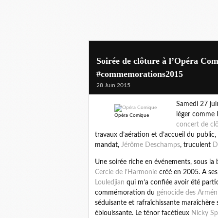
Soirée de clôture à l’Opéra Co
#commemorations2015
28 Juin 2015
Samedi 27 jui
léger comme l
Opéra Comique
concert de cl
travaux d’aération et d’accueil du public, 
mandat,
Jérôme Deschamps
, truculent
D
Une soirée riche en événements, sous la 
Cercle de l’Harmonie
créé en 2005. A ses
Louledjian
qui m’a confiée avoir été parti
commémoration du
génocide des Armén
séduisante et rafraîchissante maraîchère 
éblouissante. Le ténor facétieux
Nicky S