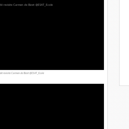
rdé revisite Carmen de Bizet @ESAT_Ecole