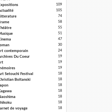
109
xpositions
105
ctualité
74
itterature
58
drame
55
héâtre
51
Musique
47
Cinema
30
roman
24
rt contemporain
19
rchives Du Coeur
19
rt
19
mémoires
18
rt Setouchi Festival
18
hristian Boltanski
18
Japon
18
Kagawa
18
Naoshima
18
hikoku
18
arnet de voyage