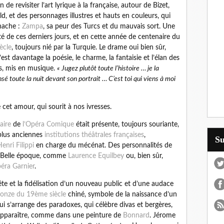
de revisiter l’art lyrique à la française, autour de Bizet,
ld, et des personnages illustres et hauts en couleurs, qui
anache :
Zampa
, sa peur des Turcs et du mauvais sort. Une
té de ces derniers jours, et en cette année de centenaire du
ècle
, toujours nié par la Turquie. Le drame oui bien sûr,
’est davantage la poésie, le charme, la fantaisie et l’élan des
és, mis en musique.
« Jugez plutôt toute l’histoire … je la
sé toute la nuit devant son portrait … C’est toi qui viens à moi
 cet amour, qui sourit à nos ivresses.
aire
de
l’Opéra Comique
était présente, toujours souriante,
 plus anciennes
institutions théâtrales françaises
,
S
enri Filippi
en charge du mécénat. Des personnalités de
 la Belle époque, comme
Laurence Equilbey
ou, bien sûr,
péra Garnier
.
ête et la fidélisation d’un nouveau public et d’une audace
ronze du 19ème siècle
chiné, symbole de la naissance d’un
ui s’arrange des paradoxes, qui célèbre divas et bergères,
s apparaître, comme dans une peinture de
Bonnard
. Jérome