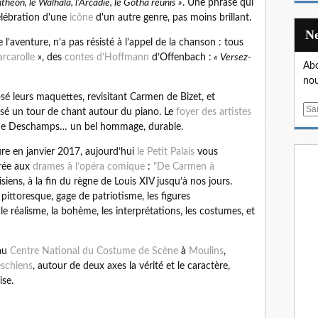
nthéon, le Walhala, l’Arcadie, le Gotha réunis »
. Une phrase qui
célébration d'une
icône
d'un autre genre, pas moins brillant.
 l’aventure, n’a pas résisté à l’appel de la chanson : tous
arcarolle
», des
contes d’Hoffmann
d’Offenbach :
« Versez-
Abo
nou
é leurs maquettes, revisitant Carmen de Bizet, et
E
sé un tour de chant autour du piano. Le
foyer des artistes
m
ôme Deschamps… un bel hommage, durable.
a
ure en janvier 2017, aujourd’hui
le Petit Palais
vous
i
crée aux
drames à l’opéra comique
:
"De Carmen à
l
siens, à la fin du règne de Louis XIV jusqu’à nos jours.
e pittoresque, gage de patriotisme, les figures
 le réalisme, la bohème, les interprétations, les costumes, et
 au
Centre National du Costume de Scène
à
Moulins
,
schiens
, autour de deux axes la vérité et le caractère,
ise.