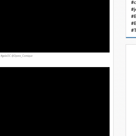
#c
#j
#B
#
#T
#galaOC @Opera_Comique