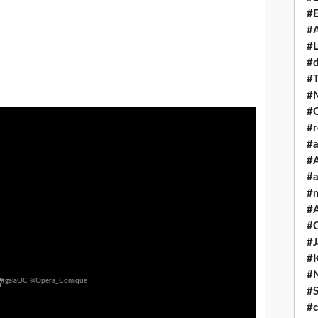
#E
#A
#L
#
#T
#
#
#
#a
#A
#a
#
#A
#C
#
#
#
#S
#c