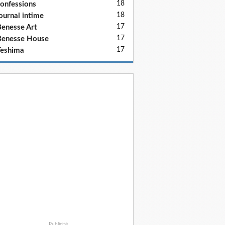
18
onfessions
18
ournal intime
17
enesse Art
17
Benesse House
17
eshima
Publicité