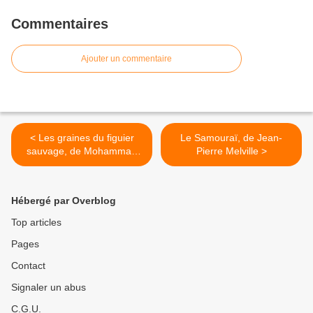
Commentaires
Ajouter un commentaire
< Les graines du figuier
Le Samouraï, de Jean-
sauvage, de Mohammad
Pierre Melville >
Rasoulof
Hébergé par Overblog
Top articles
Pages
Contact
Signaler un abus
C.G.U.