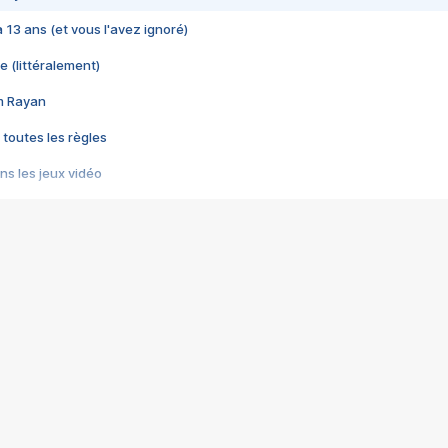
 a 13 ans (et vous l'avez ignoré)
e (littéralement)
im Rayan
 toutes les règles
s les jeux vidéo
us choquant de Rockstar ? - Le scandale BULLY
e plus moche de Steam
du RÊVE tourne au CAUCHEMAR
pendant 8 heures
it… à tort
umiliés par un jeu vidéo
ire - Final Fantasy 8