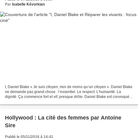
Par
Isabelle Kévorkian
I, Daniel Blake « Je suis citoyen, rien de moins qu’un citoyen ». Daniel Blake
ne demande pas grand-chose : l’essentiel. Le respect. L’humanité. La
dignité. Ça commence fort et vif, presque drôle. Daniel Blake est convoqué à
un entretien pour évaluer...
Hollywood : La cité des femmes par Antoine
Sire
Publié le 05/11/2016 à 14:41