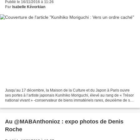
Publié le 16/11/2016 à 11:26
Par
Isabelle Kévorkian
Jusqu’au 17 décembre, la Maison de la Culture et du Japon à Paris ouvre
ses portes à l’artiste japonais Kunihiko Moriguchi, élevé au rang de « Trésor
national vivant » -conservateur de biens immatériels rares, deuxième de sa
génération. Il perpétue la...
Au @MABAnthonioz : expo photos de Denis
Roche