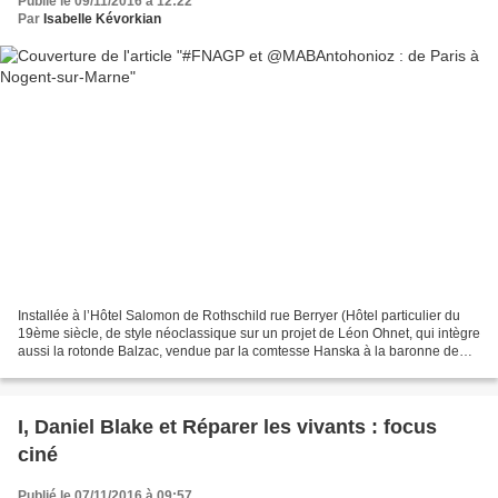
Publié le 09/11/2016 à 12:22
Par
Isabelle Kévorkian
Installée à l’Hôtel Salomon de Rothschild rue Berryer (Hôtel particulier du
19ème siècle, de style néoclassique sur un projet de Léon Ohnet, qui intègre
aussi la rotonde Balzac, vendue par la comtesse Hanska à la baronne de
Rothschild), la Fondation Nationale...
I, Daniel Blake et Réparer les vivants : focus
ciné
Publié le 07/11/2016 à 09:57