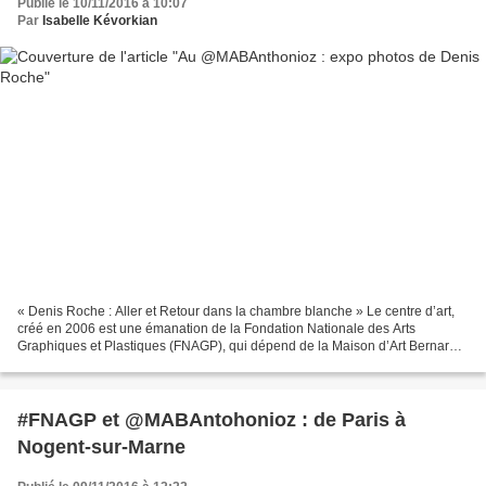
Publié le 10/11/2016 à 10:07
Par
Isabelle Kévorkian
« Denis Roche : Aller et Retour dans la chambre blanche » Le centre d’art,
créé en 2006 est une émanation de la Fondation Nationale des Arts
Graphiques et Plastiques (FNAGP), qui dépend de la Maison d’Art Bernard
Anthonioz. Dirigé par Caroline Cournède,...
#FNAGP et @MABAntohonioz : de Paris à
Nogent-sur-Marne