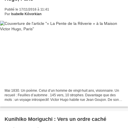
Publié le 17/11/2016 à 11:41
Par
Isabelle Kévorkian
Mai 1830. Un poème. Celui d’un homme de vingt-huit ans, visionnaire. Un
recueil : Feuilles d’automne . 145 vers, 10 strophes. Davantage que des
mots : un voyage introspectif. Victor Hugo habite rue Jean Goujon. De son
hôtel particulier, il se met à rêver...
Kunihiko Moriguchi : Vers un ordre caché