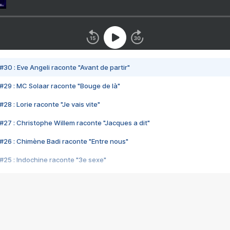
#30 : Eve Angeli raconte "Avant de partir"
#29 : MC Solaar raconte "Bouge de là"
28 : Lorie raconte "Je vais vite"
#27 : Christophe Willem raconte "Jacques a dit"
#26 : Chimène Badi raconte "Entre nous"
#25 : Indochine raconte "3e sexe"
#24 : Zaho raconte "C'est chelou"
#23 : Patrick Bruel raconte "Au café des délices"
#22 : Kyo raconte "Le chemin"