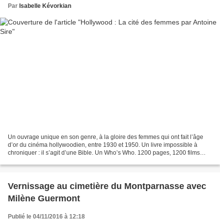
Par
Isabelle Kévorkian
Un ouvrage unique en son genre, à la gloire des femmes qui ont fait l’âge
d’or du cinéma hollywoodien, entre 1930 et 1950. Un livre impossible à
chroniquer : il s’agit d’une Bible. Un Who’s Who. 1200 pages, 1200 films
visionnés, 4 kilos d’icônes et de...
Vernissage au cimetière du Montparnasse avec
Milène Guermont
Publié le 04/11/2016 à 12:18