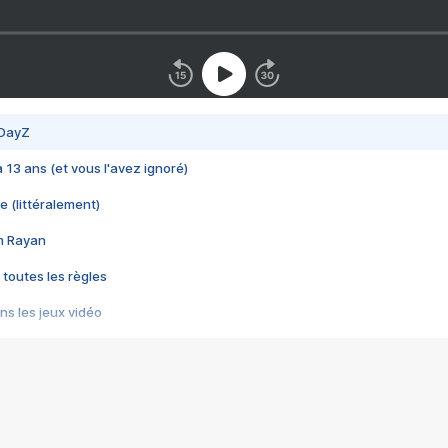
 DayZ
 a 13 ans (et vous l'avez ignoré)
e (littéralement)
im Rayan
 toutes les règles
s les jeux vidéo
us choquant de Rockstar ? - Le scandale BULLY
e plus moche de Steam
du RÊVE tourne au CAUCHEMAR