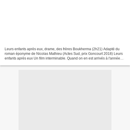
Leurs enfants après eux, drame, des frères Boukherma (2h21) Adapté du
roman éponyme de Nicolas Mathieu (Actes Sud, prix Goncourt 2018) Leurs
enfants après eux Un film interminable. Quand on en est arrivés à l'année
1998, même pas en finale de la Coupe...