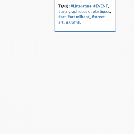
Tag(s) :
#Litterature
,
#EVENT
,
#arts graphiques et plastiques
,
#art
,
#art militant,
,
#street
art,
,
#graffiti,