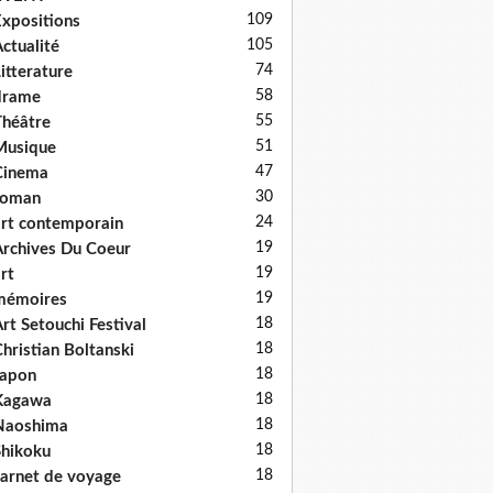
109
xpositions
105
ctualité
74
itterature
58
drame
55
héâtre
51
Musique
47
Cinema
30
roman
24
rt contemporain
19
rchives Du Coeur
19
rt
19
mémoires
18
rt Setouchi Festival
18
hristian Boltanski
18
Japon
18
Kagawa
18
Naoshima
18
hikoku
18
arnet de voyage