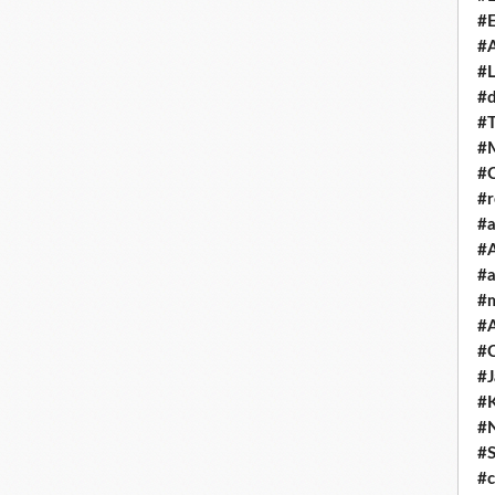
#E
#A
#L
#
#T
#
#
#
#a
#A
#a
#
#A
#C
#
#
#
#S
#c