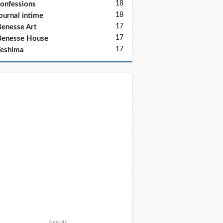
18
onfessions
18
ournal intime
17
enesse Art
17
Benesse House
17
eshima
Publicité