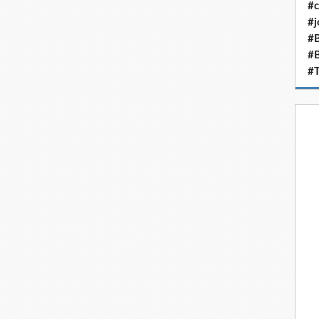
#c
#j
#B
#
#T