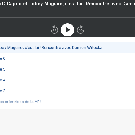
 DiCaprio et Tobey Maguire, c'est lui ! Rencontre avec Dam
bey Maguire, c'est lui ! Rencontre avec Damien Witecka
e 6
e 5
e 4
e 3
s créatrices de la VF !
e 2
e 1
e Mektoub My Love arrive enfin ! Rencontre avec Shaïn Boumedine et Sal