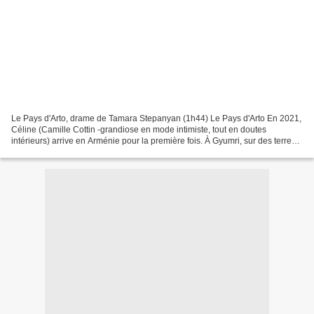
Le Pays d'Arto, drame de Tamara Stepanyan (1h44) Le Pays d'Arto En 2021,
Céline (Camille Cottin -grandiose en mode intimiste, tout en doutes
intérieurs) arrive en Arménie pour la première fois. À Gyumri, sur des terres
arides et aux ruines soviétiques,...