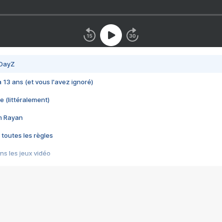
 DayZ
 a 13 ans (et vous l'avez ignoré)
e (littéralement)
im Rayan
 toutes les règles
s les jeux vidéo
us choquant de Rockstar ? - Le scandale BULLY
e plus moche de Steam
du RÊVE tourne au CAUCHEMAR