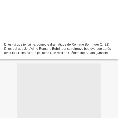
Dites-lui que je l’aime, comédie dramatique de Romane Bohringer (1h32)
Dites-Lui que Je L'Aime Romane Bohringer se retrouve bouleversée après
avoir lu « Dites-lui que je l’aime », le récit de Clémentine Autain (Grasset,
2019). Aussitôt, s’impose l’idée...