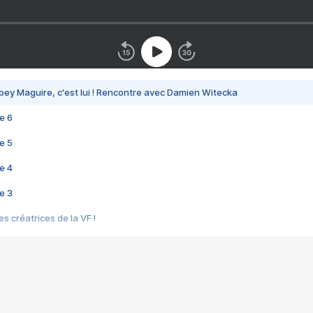
bey Maguire, c'est lui ! Rencontre avec Damien Witecka
e 6
e 5
e 4
e 3
s créatrices de la VF !
e 2
e 1
e Mektoub My Love arrive enfin ! Rencontre avec Shaïn Boumedine et Sal