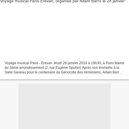
Voyage musical Paris - Erevan Jeudi 28 janvier 2016 à 19h30, à Paris Mairie
du 3ème arrondissement (2, rue Eugène Spuller) Après son triomphe à la
Salle Gaveau pour le centenaire du Génocide des Arméniens, Adam Barro,
revient avec un concert d’exception...