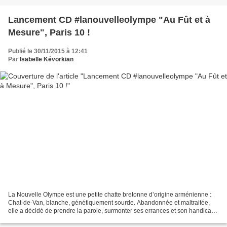
Lancement CD #lanouvelleolympe "Au Fût et à
Mesure", Paris 10 !
Publié le 30/11/2015 à 12:41
Par
Isabelle Kévorkian
La Nouvelle Olympe est une petite chatte bretonne d’origine arménienne :
Chat-de-Van, blanche, génétiquement sourde. Abandonnée et maltraitée,
elle a décidé de prendre la parole, surmonter ses errances et son handicap,
sur un ton décalé et léger. Elle...