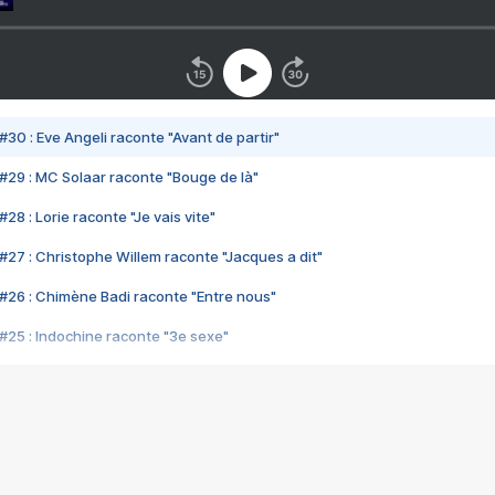
#30 : Eve Angeli raconte "Avant de partir"
#29 : MC Solaar raconte "Bouge de là"
28 : Lorie raconte "Je vais vite"
#27 : Christophe Willem raconte "Jacques a dit"
#26 : Chimène Badi raconte "Entre nous"
#25 : Indochine raconte "3e sexe"
#24 : Zaho raconte "C'est chelou"
#23 : Patrick Bruel raconte "Au café des délices"
#22 : Kyo raconte "Le chemin"