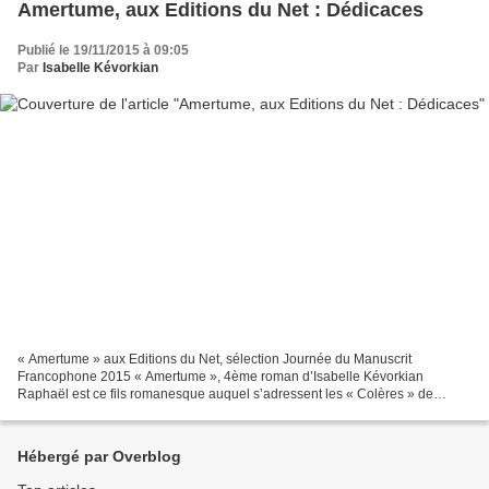
Amertume, aux Editions du Net : Dédicaces
Publié le 19/11/2015 à 09:05
Par
Isabelle Kévorkian
« Amertume » aux Editions du Net, sélection Journée du Manuscrit
Francophone 2015 « Amertume », 4ème roman d’Isabelle Kévorkian
Raphaël est ce fils romanesque auquel s’adressent les « Colères » de
l’écrivain Lionel Duroy (Editions Julliard, 2011). Raphaël...
Hébergé par Overblog