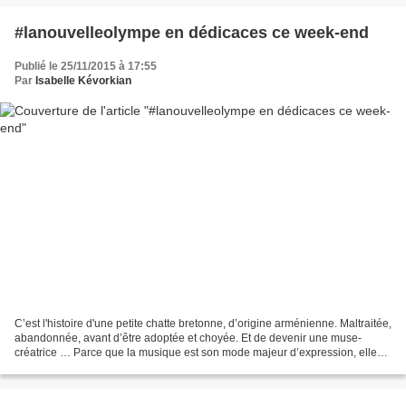
#lanouvelleolympe en dédicaces ce week-end
Publié le 25/11/2015 à 17:55
Par
Isabelle Kévorkian
C’est l'histoire d'une petite chatte bretonne, d’origine arménienne. Maltraitée,
abandonnée, avant d’être adoptée et choyée. Et de devenir une muse-
créatrice … Parce que la musique est son mode majeur d’expression, elle
lance ce mois-ci ses 2 premiers...