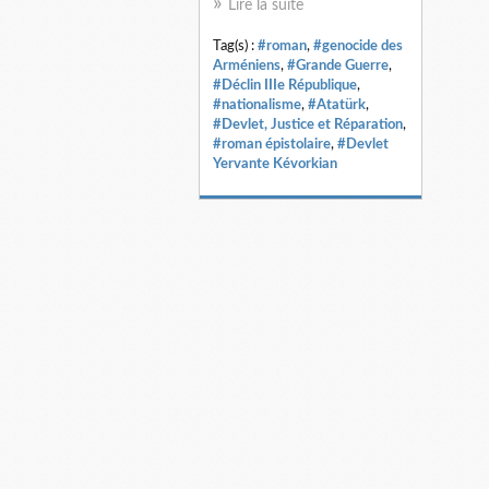
Lire la suite
Tag(s) :
#roman
,
#genocide des
Arméniens
,
#Grande Guerre
,
#Déclin IIIe République
,
#nationalisme
,
#Atatürk
,
#Devlet, Justice et Réparation
,
#roman épistolaire
,
#Devlet
Yervante Kévorkian