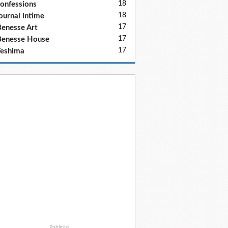
18
onfessions
18
ournal intime
17
enesse Art
17
Benesse House
17
eshima
Publicité