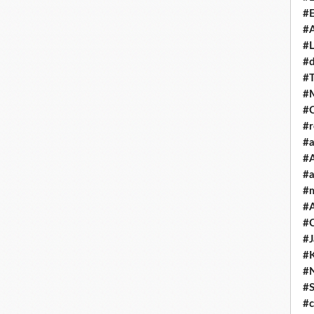
#E
#A
#L
#
#T
#
#
#
#a
#A
#a
#
#A
#C
#
#
#
#S
#c