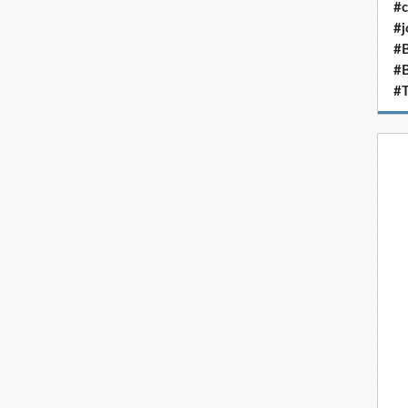
#c
#j
#B
#
#T