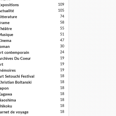
109
xpositions
105
ctualité
74
itterature
58
drame
55
héâtre
51
Musique
47
Cinema
30
roman
24
rt contemporain
19
rchives Du Coeur
19
rt
19
mémoires
18
rt Setouchi Festival
18
hristian Boltanski
18
Japon
18
Kagawa
18
Naoshima
18
hikoku
18
arnet de voyage