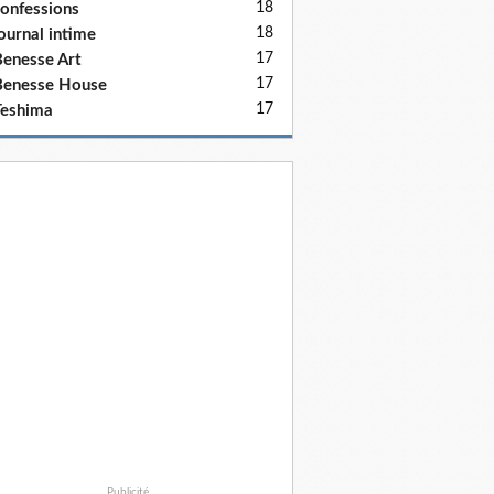
18
onfessions
18
ournal intime
17
enesse Art
17
Benesse House
17
eshima
Publicité