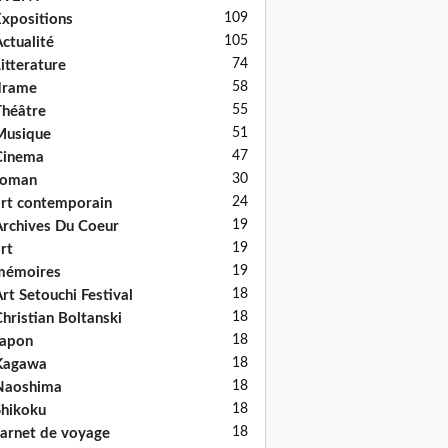
109
xpositions
105
ctualité
74
itterature
58
drame
55
héâtre
51
Musique
47
Cinema
30
roman
24
rt contemporain
19
rchives Du Coeur
19
rt
19
mémoires
18
rt Setouchi Festival
18
hristian Boltanski
18
Japon
18
Kagawa
18
Naoshima
18
hikoku
18
arnet de voyage