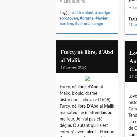
Lire la suite
Li
Tag(s) :
#l'être aimé
,
#rodrigo
sorogoyen
,
#drame
,
#javier
Tag(s
bardem
,
#victoria luengo
#Car
Furcy, né libre, d'Abd
Lov
al Malik
An
19 Janvier 2026
Ca
29 
Furcy, né libre, d'Abd al
Malik, biopic, drame
Love
historique, judiciaire (1h48)
hist
Furcy, né libre D’Abd al Malik
Camb
réalisateur, je m’attendais au
Tend
meilleur. Je n’ai pas été
Un c
déçue. D’autant qu’il s’est
de C
entouré avec talent : Étienne
Lumi