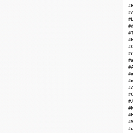
#E
#A
#L
#
#T
#
#
#
#a
#A
#a
#
#A
#C
#
#
#
#S
#c