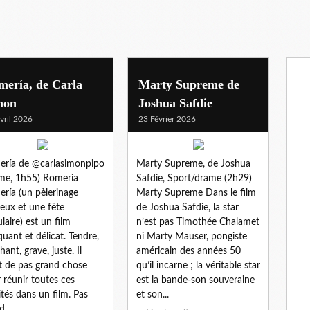
mería, de Carla
Marty Supreme de
mon
Joshua Safdie
vril 2026
23 Février 2026
ría de @carlasimonpipo
Marty Supreme, de Joshua
me, 1h55) Romeria
Safdie, Sport/drame (2h29)
ría (un pèlerinage
Marty Supreme Dans le film
gieux et une fête
de Joshua Safdie, la star
laire) est un film
n’est pas Timothée Chalamet
uant et délicat. Tendre,
ni Marty Mauser, pongiste
hant, grave, juste. Il
américain des années 50
it de pas grand chose
qu’il incarne ; la véritable star
 réunir toutes ces
est la bande-son souveraine
ités dans un film. Pas
et son...
...