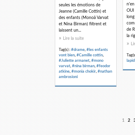
n'en
seules les émotions de
OUI 
Jeanne (Camille Cottin) et
long
des enfants (Monoâ Varvat
comm
et Nina Birman) filtrent et
de R
laissent un...
la ri
Lire la suite
Li
Tag(s) :
#drame
,
#les enfants
vont bien
,
#Camille cottin
,
Tag(s
#Juliette armanet
,
#mono
lapid
varvat
,
#nina birman
,
#feodor
atkine
,
#monia chokir
,
#nathan
ambrosioni
1
2