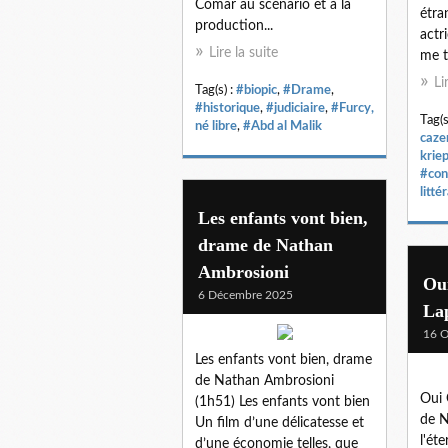
Comar au scénario et à la
étra
production...
actr
Lire la suite
me t
Li
Tag(s) :
#biopic
,
#Drame
,
#historique
,
#judiciaire
,
#Furcy,
Tag(s
né libre
,
#Abd al Malik
caze
krie
#con
litté
Les enfants vont bien,
drame de Nathan
Ambrosioni
Ou
6 Décembre 2025
Lap
16 O
Les enfants vont bien, drame
de Nathan Ambrosioni
Oui 
(1h51) Les enfants vont bien
de N
Un film d’une délicatesse et
l'éte
d’une économie telles, que