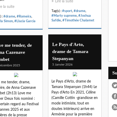
Lire la suite
re la suite
Tag(s) :
#sport
,
#drame
,
#Marty supreme
,
#Joshua
) :
#drame
,
#Romeíra
,
Safdie
,
#Timothée Chalamet
la Simon
,
#Llucia Garcia
Le Pays d'Arto,
e me tender, de
drame de Tamara
na Cazenave
Stepanyan
mbet
5 Janvier 2026
Décembre 2025
S
Le Pays d'Arto, drame de
 me tender, drame,
Tamara Stepanyan (1h44) Le
oire, de Anna Cazenave
Pays d'Arto En 2021, Céline
et (2h13) Love me
(Camille Cottin -grandiose en
er Deux fois nominé :
mode intimiste, tout en
ertain regard au Festival
doutes intérieurs) arrive en
annes 2025 et aux
Arménie pour la première
ères de la presse