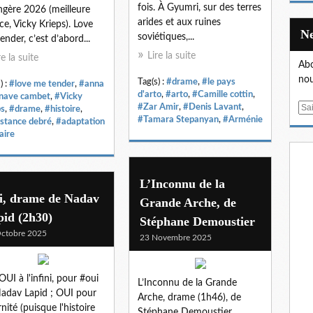
fois. À Gyumri, sur des terres
ngère 2026 (meilleure
arides et aux ruines
ice, Vicky Krieps). Love
soviétiques,...
ender, c’est d’abord...
Lire la suite
re la suite
Abo
nou
Tag(s) :
#drame
,
#le pays
) :
#love me tender
,
#anna
d'arto
,
#arto
,
#Camille cottin
,
nave cambet
,
#Vicky
#Zar Amir
,
#Denis Lavant
,
E
ps
,
#drame
,
#histoire
,
#Tamara Stepanyan
,
#Arménie
stance debré
,
#adaptation
m
raire
a
i
l
L’Inconnu de la
i, drame de Nadav
Grande Arche, de
id (2h30)
Stéphane Demoustier
ctobre 2025
23 Novembre 2025
OUI à l'infini, pour #oui
L’Inconnu de la Grande
adav Lapid ; OUI pour
Arche, drame (1h46), de
rnité (puisque l'histoire
Stéphane Demoustier