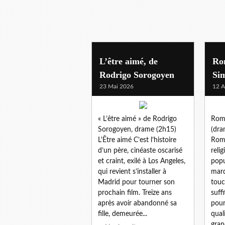
drame
L’être aimé, de
Ro
Rodrigo Sorogoyen
Si
23 Mai 2026
12 A
« L’être aimé » de Rodrigo
Rome
Sorogoyen, drame (2h15)
(dra
L'Être aimé C’est l’histoire
Rome
d’un père, cinéaste oscarisé
reli
et craint, exilé à Los Angeles,
popu
qui revient s’installer à
marq
Madrid pour tourner son
touc
prochain film. Treize ans
suff
après avoir abandonné sa
pour
fille, demeurée...
qual
grand