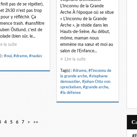
 finit pas de se répéter),
L'Inconnu de la Grande
et 2h30 n'est pas trop
Arche À l’époque où se situe
 pour y réfléchir. Ça
« L’Inconnu de la Grande
ence trash. #sansfiltre
Arche », je réside dans les
uben Östlund, c'est de
Hauts-de-Seine. Au début,
golade (bien sûr, le...
môme, maman nous
re la suite
emmène ma sœur et moi au
salon de l’Enfance...
) :
#oui
,
#drame
,
#nadav
Lire la suite
Tag(s) :
#drame
,
#l'inconnu de
la grande arche
,
#stephane
demoustier
,
#johan Otto von
spreckelsen
,
#grande arche
,
#la défense
3
4
5
6
7
>
>>
#