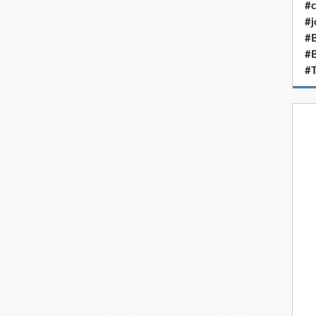
#c
#j
#B
#
#T