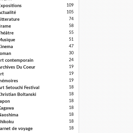
109
xpositions
105
ctualité
74
itterature
58
drame
55
héâtre
51
Musique
47
Cinema
30
roman
24
rt contemporain
19
rchives Du Coeur
19
rt
19
mémoires
18
rt Setouchi Festival
18
hristian Boltanski
18
Japon
18
Kagawa
18
Naoshima
18
hikoku
18
arnet de voyage