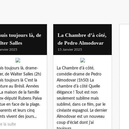
suis toujours là, de
La Chambre d’à côté,
ter Salles
de Pedro Almodovar
anvier 2025
15 Janvier 2025
uis toujours là, drame-
La Chambre d’à côté,
ler, de Walter Salles (2h)
comédie-drame de Pedro
uis toujours là C’est la
Almodovar (1h50) La
ature au Brésil. Années
chambre d'à côté Quelle
 La maison de la famille
élégance ! Tout est non
’ex-député Rubens Paiva
seulement sublime mais
itue en face de la plage.
sublimé, dans ce film, par le
parents et leurs cinq
cinéaste espagnol. Le dernier
nts vivent des jours...
Almodovar est un nouveau
coup d’éclat dont j’ai
re la suite
toujours...