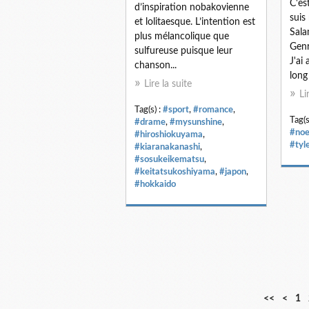
C'es
d’inspiration nobakovienne
suis
et lolitaesque. L’intention est
Sala
plus mélancolique que
Genr
sulfureuse puisque leur
J'ai
chanson...
long 
Lire la suite
Li
Tag(s) :
#sport
,
#romance
,
Tag(s
#drame
,
#mysunshine
,
#noe
#hiroshiokuyama
,
#tyl
#kiaranakanashi
,
#sosukeikematsu
,
#keitatsukoshiyama
,
#japon
,
#hokkaido
<<
<
1