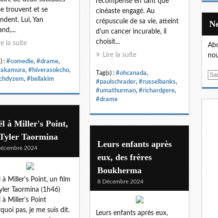
récompensé en tant que
se trouvent et se
cinéaste engagé. Au
ndent. Lui, Yan
crépuscule de sa vie, atteint
nd,...
d’un cancer incurable, il
choisit...
re la suite
Abo
Lire la suite
nou
) :
#comedie
,
#drame
,
yakamura
,
#hiverasokcho
,
Tag(s) :
#ohcanada
,
E
chdyzem
,
#bellakim
#paulschrader
,
#russelbanks
,
m
#umathurman
,
#richardgere
,
a
#drame
i
l
l à Miller's Point,
 Tyler Taormina
Leurs enfants après
Décembre 2024
eux, des frères
Boukherma
 à Miller's Point, un film
8 Décembre 2024
yler Taormina (1h46)
 à Miller's Point
quoi pas, je me suis dit.
Leurs enfants après eux,