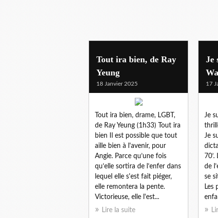
drame
Tout ira bien, de Ray
Je 
Yeung
Wal
18 Janvier 2025
17 J
Tout ira bien, drame, LGBT,
Je s
de Ray Yeung (1h33) Tout ira
thril
bien Il est possible que tout
Je s
aille bien à l'avenir, pour
dict
Angie. Parce qu’une fois
70’.
qu’elle sortira de l’enfer dans
de l
lequel elle s'est fait piéger,
se s
elle remontera la pente.
Les 
Victorieuse, elle l'est...
enfa
Lire la suite
Li