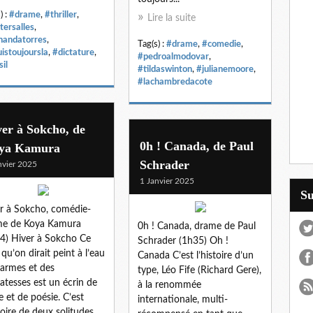
) :
#drame
,
#thriller
,
Lire la suite
tersalles
,
nandatorres
,
Tag(s) :
#drame
,
#comedie
,
uistoujoursla
,
#dictature
,
#pedroalmodovar
,
il
#tildaswinton
,
#julianemoore
,
#lachambredacote
er à Sokcho, de
0h ! Canada, de Paul
ya Kamura
Schrader
nvier 2025
1 Janvier 2025
S
r à Sokcho, comédie-
me de Koya Kamura
0h ! Canada, drame de Paul
4) Hiver à Sokcho Ce
Schrader (1h35) Oh !
 qu’on dirait peint à l’eau
Canada C’est l’histoire d’un
larmes et des
type, Léo Fife (Richard Gere),
catesses est un écrin de
à la renommée
e et de poésie. C’est
internationale, multi-
stoire de deux solitudes