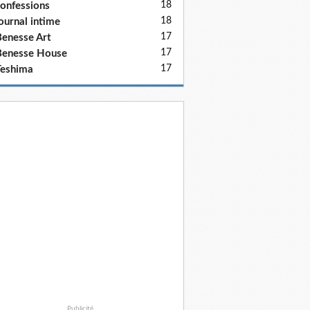
18
onfessions
18
ournal intime
17
enesse Art
17
Benesse House
17
eshima
Publicité