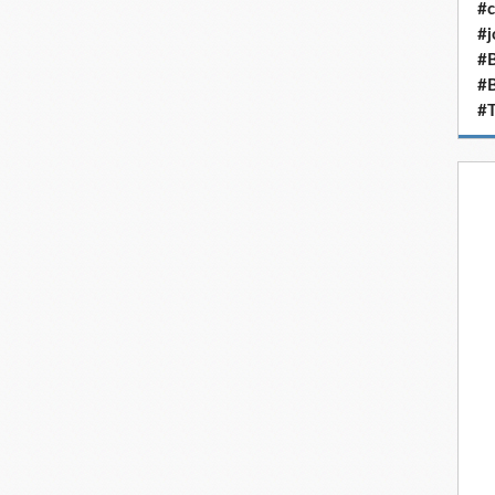
#c
#j
#B
#
#T