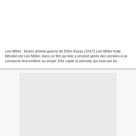
Lee Miller , biopic-drame-guerre de Ellen Kuras (1h57) Lee Miller Kate
Winslet est Lee Miller, dans ce film qu’elle a produit après des années à se
consacrer tout entière au projet. Elle capte la période qui bascule du
glamour à la guerre, du badinage...