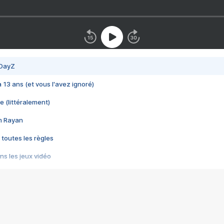
 DayZ
 a 13 ans (et vous l'avez ignoré)
e (littéralement)
im Rayan
 toutes les règles
s les jeux vidéo
us choquant de Rockstar ? - Le scandale BULLY
e plus moche de Steam
du RÊVE tourne au CAUCHEMAR