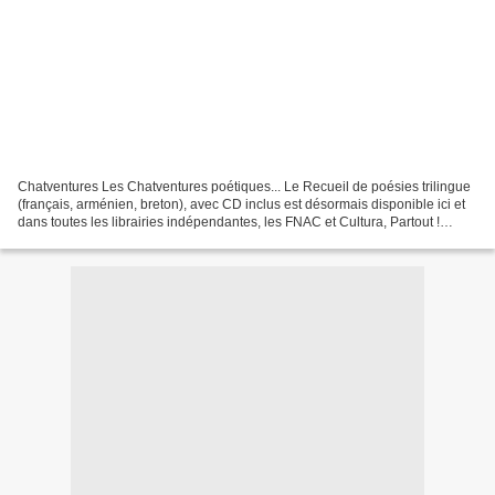
Chatventures Les Chatventures poétiques... Le Recueil de poésies trilingue
(français, arménien, breton), avec CD inclus est désormais disponible ici et
dans toutes les librairies indépendantes, les FNAC et Cultura, Partout !
Chatventures poétiques Sont...