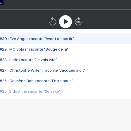
#30 : Eve Angeli raconte "Avant de partir"
#29 : MC Solaar raconte "Bouge de là"
28 : Lorie raconte "Je vais vite"
#27 : Christophe Willem raconte "Jacques a dit"
#26 : Chimène Badi raconte "Entre nous"
#25 : Indochine raconte "3e sexe"
#24 : Zaho raconte "C'est chelou"
#23 : Patrick Bruel raconte "Au café des délices"
#22 : Kyo raconte "Le chemin"