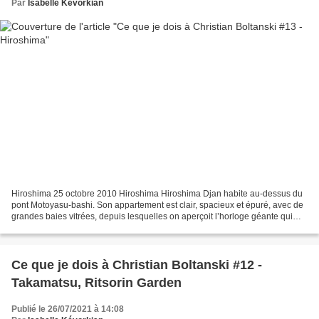
Par
Isabelle Kévorkian
Hiroshima 25 octobre 2010 Hiroshima Hiroshima Djan habite au-dessus du
pont Motoyasu-bashi. Son appartement est clair, spacieux et épuré, avec de
grandes baies vitrées, depuis lesquelles on aperçoit l’horloge géante qui
surplombe la rivière Mtoyasugawa....
Ce que je dois à Christian Boltanski #12 -
Takamatsu, Ritsorin Garden
Publié le 26/07/2021 à 14:08