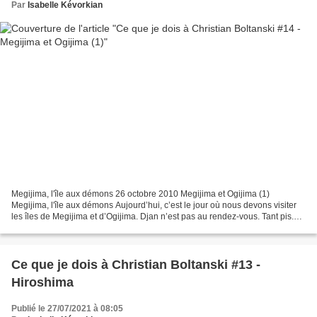
Par
Isabelle Kévorkian
Megijima, l'île aux démons 26 octobre 2010 Megijima et Ogijima (1)
Megijima, l'île aux démons Aujourd’hui, c’est le jour où nous devons visiter
les îles de Megijima et d’Ogijima. Djan n’est pas au rendez-vous. Tant pis.
J’irai avec Miss Nuku et Jess H....
Ce que je dois à Christian Boltanski #13 -
Hiroshima
Publié le 27/07/2021 à 08:05