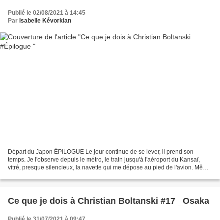
Publié le 02/08/2021 à 14:45
Par
Isabelle Kévorkian
Départ du Japon ÉPILOGUE Le jour continue de se lever, il prend son
temps. Je l'observe depuis le métro, le train jusqu'à l'aéroport du Kansaï,
vitré, presque silencieux, la navette qui me dépose au pied de l'avion. Même
le soleil qui se lève prend des...
Ce que je dois à Christian Boltanski #17 _Osaka
Publié le 31/07/2021 à 09:47