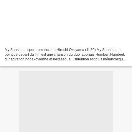
My Sunshine, sport-romance de Hiroshi Okuyama (1h30) My Sunshine Le
point de départ du film est une chanson du duo japonais Humbert Humbert,
d’inspiration nobakovienne et lolitaesque. L’intention est plus mélancolique
que sulfureuse puisque leur chanson...