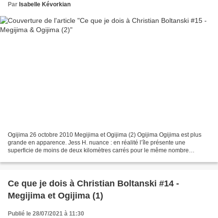
Par
Isabelle Kévorkian
Ogijima 26 octobre 2010 Megijima et Ogijima (2) Ogijima Ogijima est plus
grande en apparence. Jess H. nuance : en réalité l’île présente une
superficie de moins de deux kilomètres carrés pour le même nombre
d’habitants. L’île est tout en pente, et tout...
Ce que je dois à Christian Boltanski #14 -
Megijima et Ogijima (1)
Publié le 28/07/2021 à 11:30