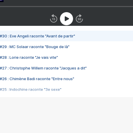
#30 : Eve Angeli raconte "Avant de partir"
#29 : MC Solaar raconte "Bouge de là"
28 : Lorie raconte "Je vais vite"
#27 : Christophe Willem raconte "Jacques a dit"
#26 : Chimène Badi raconte "Entre nous"
#25 : Indochine raconte "3e sexe"
#24 : Zaho raconte "C'est chelou"
#23 : Patrick Bruel raconte "Au café des délices"
#22 : Kyo raconte "Le chemin"
#21 : Nolwenn Leroy raconte "Cassé"