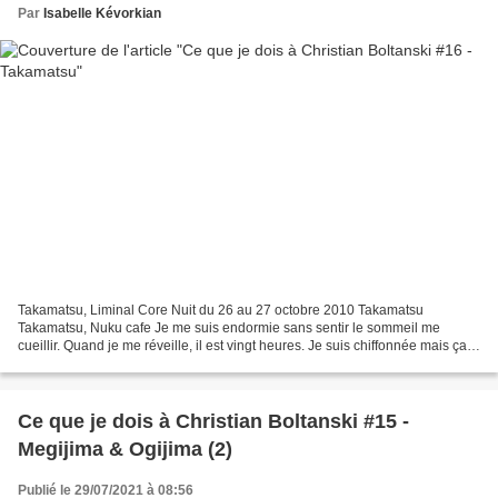
Par
Isabelle Kévorkian
Takamatsu, Liminal Core Nuit du 26 au 27 octobre 2010 Takamatsu
Takamatsu, Nuku cafe Je me suis endormie sans sentir le sommeil me
cueillir. Quand je me réveille, il est vingt heures. Je suis chiffonnée mais ça
va passer. Je me prépare pour sortir dîner....
Ce que je dois à Christian Boltanski #15 -
Megijima & Ogijima (2)
Publié le 29/07/2021 à 08:56