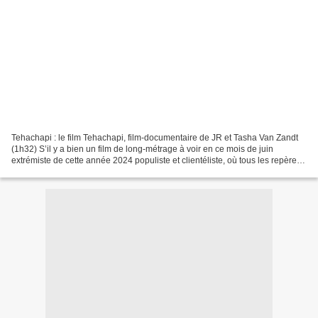
Tehachapi : le film Tehachapi, film-documentaire de JR et Tasha Van Zandt
(1h32) S’il y a bien un film de long-métrage à voir en ce mois de juin
extrémiste de cette année 2024 populiste et clientéliste, où tous les repères
explosent, c’est le documentaire...