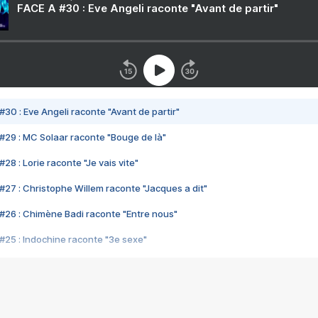
FACE A #30 : Eve Angeli raconte "Avant de partir"
#30 : Eve Angeli raconte "Avant de partir"
#29 : MC Solaar raconte "Bouge de là"
28 : Lorie raconte "Je vais vite"
#27 : Christophe Willem raconte "Jacques a dit"
#26 : Chimène Badi raconte "Entre nous"
#25 : Indochine raconte "3e sexe"
#24 : Zaho raconte "C'est chelou"
#23 : Patrick Bruel raconte "Au café des délices"
#22 : Kyo raconte "Le chemin"