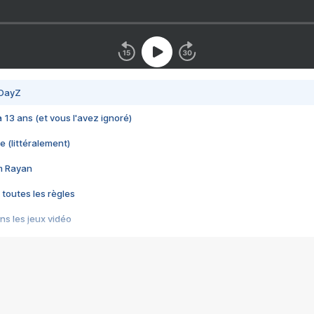
 DayZ
 a 13 ans (et vous l'avez ignoré)
e (littéralement)
im Rayan
 toutes les règles
s les jeux vidéo
us choquant de Rockstar ? - Le scandale BULLY
e plus moche de Steam
du RÊVE tourne au CAUCHEMAR