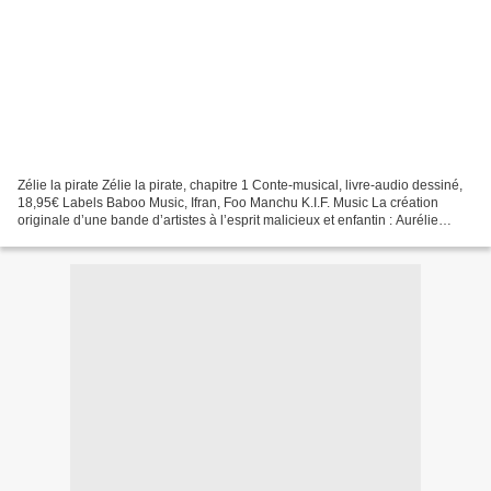
Zélie la pirate Zélie la pirate, chapitre 1 Conte-musical, livre-audio dessiné,
18,95€ Labels Baboo Music, Ifran, Foo Manchu K.I.F. Music La création
originale d’une bande d’artistes à l’esprit malicieux et enfantin : Aurélie
Cabrel, Esthen Dehut, Olivier...