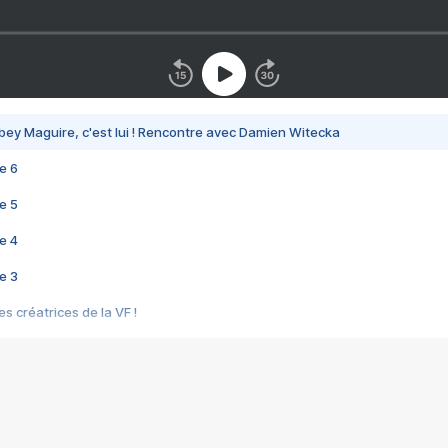
bey Maguire, c'est lui ! Rencontre avec Damien Witecka
e 6
e 5
e 4
e 3
s créatrices de la VF !
e 2
e 1
e Mektoub My Love arrive enfin ! Rencontre avec Shaïn Boumedine et Sal