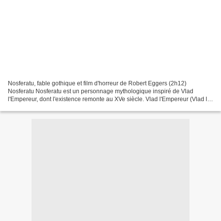
Nosferatu, fable gothique et film d'horreur de Robert Eggers (2h12)
Nosferatu Nosferatu est un personnage mythologique inspiré de Vlad
l'Empereur, dont l'existence remonte au XVe siècle. Vlad l'Empereur (Vlad le
Dragon) et ses descendants sont de cruels...