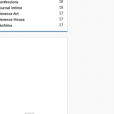
18
onfessions
18
ournal intime
17
enesse Art
17
Benesse House
17
eshima
Publicité