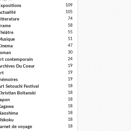
109
xpositions
105
ctualité
74
itterature
58
drame
55
héâtre
51
Musique
47
Cinema
30
roman
24
rt contemporain
19
rchives Du Coeur
19
rt
19
mémoires
18
rt Setouchi Festival
18
hristian Boltanski
18
Japon
18
Kagawa
18
Naoshima
18
hikoku
18
arnet de voyage