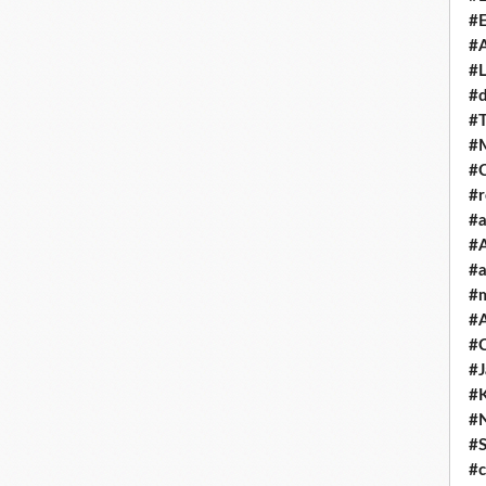
#E
#A
#L
#
#T
#
#
#
#a
#A
#a
#
#A
#C
#
#
#
#S
#c