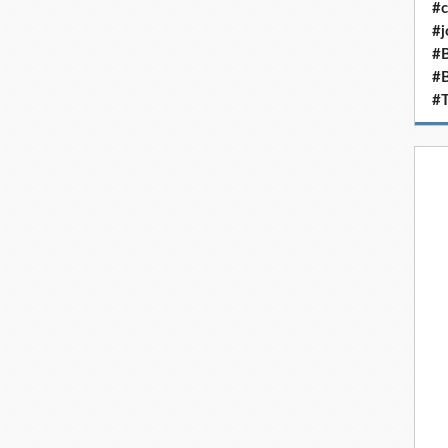
#c
#j
#B
#
#T