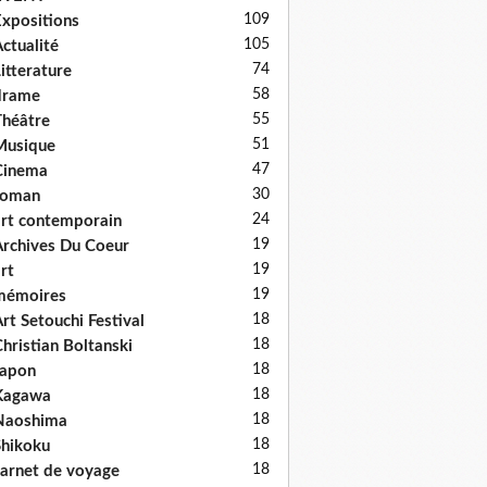
109
xpositions
105
ctualité
74
itterature
58
drame
55
héâtre
51
Musique
47
Cinema
30
roman
24
rt contemporain
19
rchives Du Coeur
19
rt
19
mémoires
18
rt Setouchi Festival
18
hristian Boltanski
18
Japon
18
Kagawa
18
Naoshima
18
hikoku
18
arnet de voyage