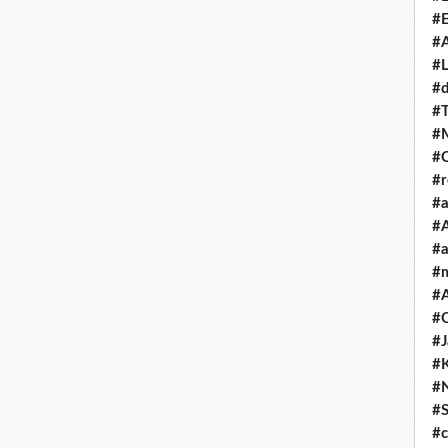
#E
#A
#L
#
#T
#
#
#
#a
#A
#a
#
#A
#C
#
#
#
#S
#c