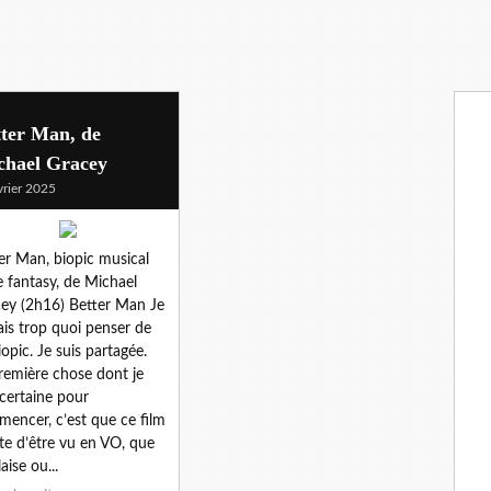
tter Man, de
chael Gracey
vrier 2025
er Man, biopic musical
e fantasy, de Michael
ey (2h16) Better Man Je
ais trop quoi penser de
iopic. Je suis partagée.
remière chose dont je
 certaine pour
encer, c’est que ce film
te d’être vu en VO, que
aise ou...