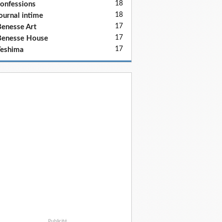
18
onfessions
18
ournal intime
17
enesse Art
17
Benesse House
17
eshima
Publicité