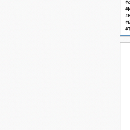
#c
#j
#B
#
#T