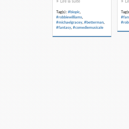
Lire la suite
Li
Tag(s) :
#biopic
,
Tag(s
#robbiewilliams
,
#fan
#michaelgracey
,
#betterman
,
#rob
#fantasy
,
#comediemusicale