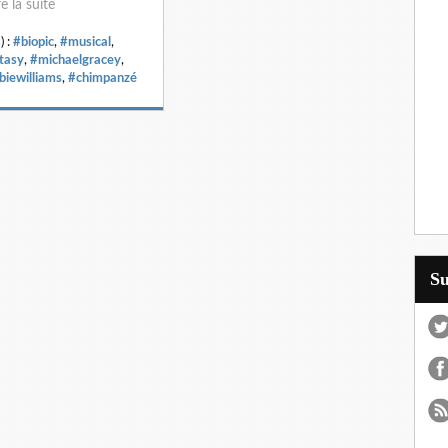
re la suite
) :
#biopic
,
#musical
,
tasy
,
#michaelgracey
,
biewilliams
,
#chimpanzé
S