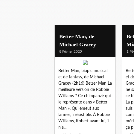
michaelgracey
Better Man, de
Be
Michael Gracey
Mi
8 Février 2025
1 Fé
Better Man, biopic musical
Bett
et de fantasy, de Michael
et d
Gracey (2h16) Better Man La
Grac
meilleure version de Robbie
ne s
Williams ? Ce chimpanzé qui
ce b
le représente dans « Better
La p
Man ». Qui émeut aux
suis
larmes, irrésistible. À Robbie
comm
Williams, Robert avant lui, il
méri
n’a...
ça pl