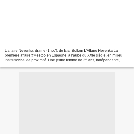
L’affaire Nevenka, drame (1h57), de Icíar Bollain L'Affaire Nevenka La
première affaire #Meetoo en Espagne, à l’aube du XXIe siècle, en milieu
institutionnel de proximité. Une jeune femme de 25 ans, indépendante,
brillante et ambitieuse, étudiant à Madrid,...