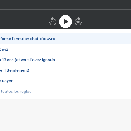
nsformé l’ennui en chef-d’œuvre
 DayZ
 a 13 ans (et vous l'avez ignoré)
e (littéralement)
im Rayan
 toutes les règles
s les jeux vidéo
us choquant de Rockstar ? - Le scandale BULLY
e plus moche de Steam