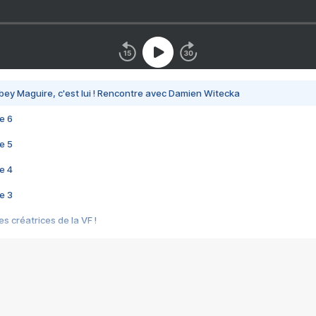
bey Maguire, c'est lui ! Rencontre avec Damien Witecka
e 6
e 5
e 4
e 3
s créatrices de la VF !
e 2
e 1
e Mektoub My Love arrive enfin ! Rencontre avec Shaïn Boumedine et Sal