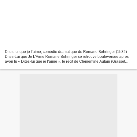
Dites-lui que je l’aime, comédie dramatique de Romane Bohringer (1h32)
Dites-Lui que Je L'Aime Romane Bohringer se retrouve bouleversée après
avoir lu « Dites-lui que je l’aime », le récit de Clémentine Autain (Grasset,
2019). Aussitôt, s’impose l’idée...