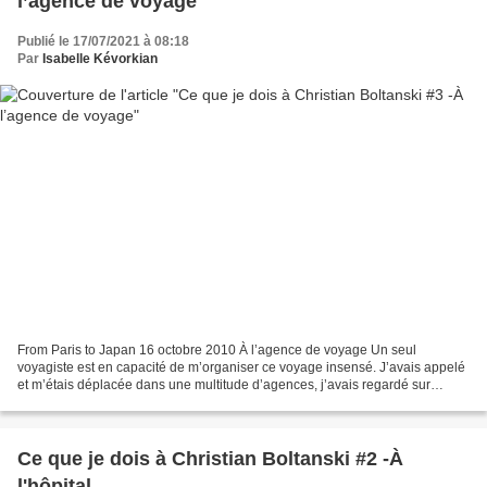
l’agence de voyage
Publié le 17/07/2021 à 08:18
Par
Isabelle Kévorkian
From Paris to Japan 16 octobre 2010 À l’agence de voyage Un seul
voyagiste est en capacité de m’organiser ce voyage insensé. J’avais appelé
et m’étais déplacée dans une multitude d’agences, j’avais regardé sur
Internet. Sans succès. Où dites-vous ? Teshima...
Ce que je dois à Christian Boltanski #2 -À
l'hôpital