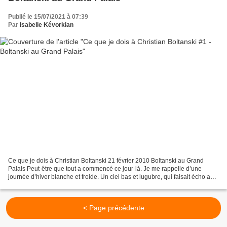
Publié le 15/07/2021 à 07:39
Par
Isabelle Kévorkian
Ce que je dois à Christian Boltanski 21 février 2010 Boltanski au Grand
Palais Peut-être que tout a commencé ce jour-là. Je me rappelle d’une
journée d’hiver blanche et froide. Un ciel bas et lugubre, qui faisait écho aux
trottoirs gelés. Aucune envie....
< Page précédente