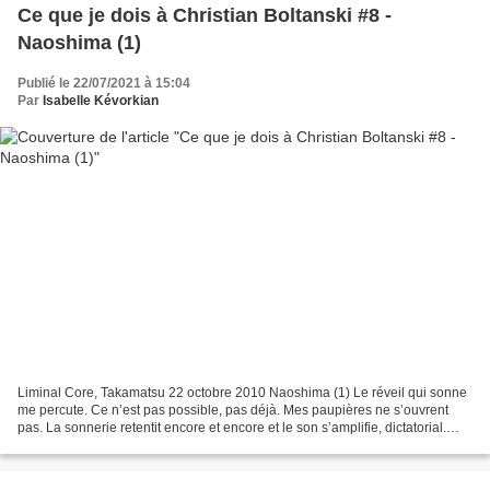
Ce que je dois à Christian Boltanski #8 -
Naoshima (1)
Publié le 22/07/2021 à 15:04
Par
Isabelle Kévorkian
Liminal Core, Takamatsu 22 octobre 2010 Naoshima (1) Le réveil qui sonne
me percute. Ce n’est pas possible, pas déjà. Mes paupières ne s’ouvrent
pas. La sonnerie retentit encore et encore et le son s’amplifie, dictatorial.
Autrefois, il m’était impossible...