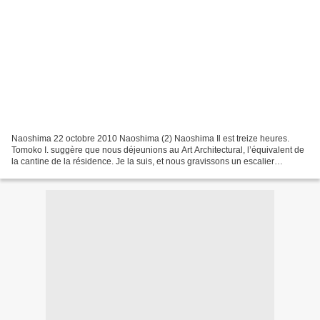
Naoshima 22 octobre 2010 Naoshima (2) Naoshima Il est treize heures.
Tomoko I. suggère que nous déjeunions au Art Architectural, l’équivalent de
la cantine de la résidence. Je la suis, et nous gravissons un escalier
spectaculaire de Tadao Ando , qui relie...