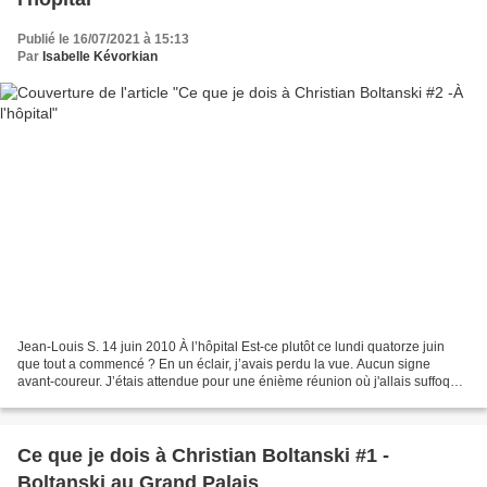
Publié le 16/07/2021 à 15:13
Par
Isabelle Kévorkian
Jean-Louis S. 14 juin 2010 À l’hôpital Est-ce plutôt ce lundi quatorze juin
que tout a commencé ? En un éclair, j’avais perdu la vue. Aucun signe
avant-coureur. J’étais attendue pour une énième réunion où j'allais suffoquer
dans une pièce sans fenêtre...
Ce que je dois à Christian Boltanski #1 -
Boltanski au Grand Palais