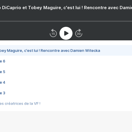
 DiCaprio et Tobey Maguire, c'est lui ! Rencontre avec Dam
bey Maguire, c'est lui ! Rencontre avec Damien Witecka
e 6
e 5
e 4
e 3
s créatrices de la VF !
e 2
e 1