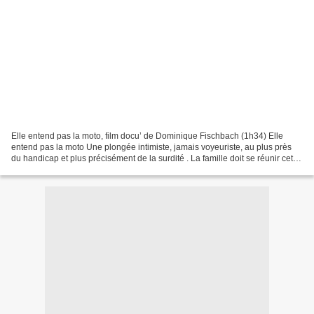
Elle entend pas la moto, film docu’ de Dominique Fischbach (1h34) Elle
entend pas la moto Une plongée intimiste, jamais voyeuriste, au plus près
du handicap et plus précisément de la surdité . La famille doit se réunir cet
été-là, huit ans après la mort...