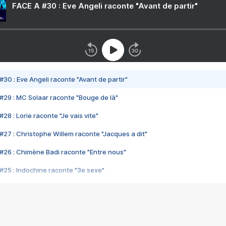
FACE A #30 : Eve Angeli raconte "Avant de partir"
#30 : Eve Angeli raconte "Avant de partir"
#29 : MC Solaar raconte "Bouge de là"
28 : Lorie raconte "Je vais vite"
#27 : Christophe Willem raconte "Jacques a dit"
#26 : Chimène Badi raconte "Entre nous"
#25 : Indochine raconte "3e sexe"
#24 : Zaho raconte "C'est chelou"
#23 : Patrick Bruel raconte "Au café des délices"
#22 : Kyo raconte "Le chemin"