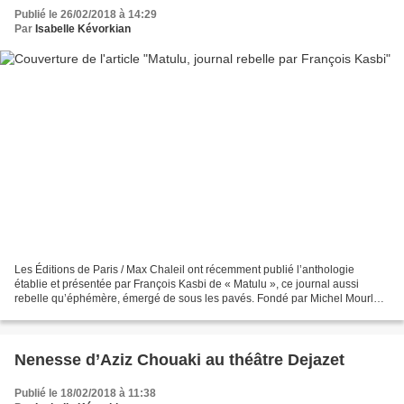
Publié le 26/02/2018 à 14:29
Par
Isabelle Kévorkian
Les Éditions de Paris / Max Chaleil ont récemment publié l’anthologie
établie et présentée par François Kasbi de « Matulu », ce journal aussi
rebelle qu’éphémère, émergé de sous les pavés. Fondé par Michel Mourlet,
d’abord cinéphile (mac-mahonien) et...
Nenesse d’Aziz Chouaki au théâtre Dejazet
Publié le 18/02/2018 à 11:38