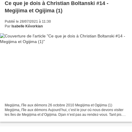
Ce que je dois à Christian Boltanski #14 -
Megijima et Ogijima (1)
Publié le 28/07/2021 à 11:30
Par
Isabelle Kévorkian
Megijima, l'île aux démons 26 octobre 2010 Megijima et Ogijima (1)
Megijima, l'île aux démons Aujourd’hui, c’est le jour où nous devons visiter
les îles de Megijima et d’Ogijima. Djan n’est pas au rendez-vous. Tant pis.
J’irai avec Miss Nuku et Jess H....