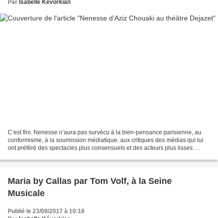
Par
Isabelle Kévorkian
C’est fini. Nenesse n’aura pas survécu à la bien-pensance parisienne, au
conformisme, à la soumission médiatique, aux critiques des médias qui lui
ont préféré des spectacles plus consensuels et des acteurs plus lisses.
Nenesse n’était pas assez « measntream...
Maria by Callas par Tom Volf, à la Seine
Musicale
Publié le 23/09/2017 à 10:16