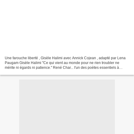
Une farouche liberté , Gisèle Halimi avec Annick Cojean , adapté par Lena
Paugam Gisèle Halimi "Ce qui vient au monde pour ne rien troubler ne
mérite ni égards ni patience." René Char... l'un des poètes essentiels à
Gisèle Hamili qui revivait hier soir...