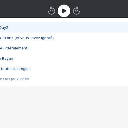
 DayZ
 a 13 ans (et vous l'avez ignoré)
e (littéralement)
im Rayan
 toutes les règles
s les jeux vidéo
us choquant de Rockstar ? - Le scandale BULLY
e plus moche de Steam
du RÊVE tourne au CAUCHEMAR
pendant 8 heures